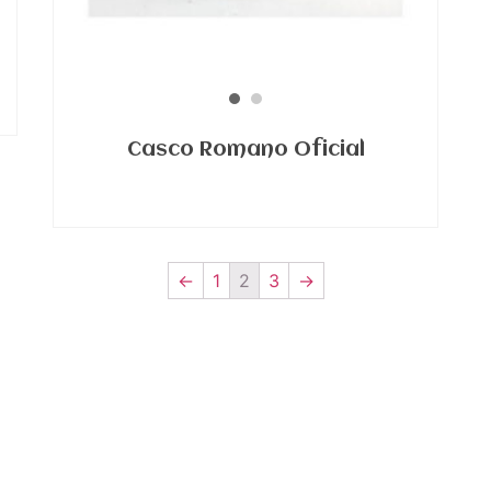
Casco Romano Oficial
←
1
2
3
→