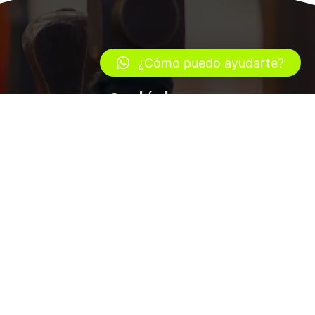
¿Cómo puedo ayudarte?
Contáctanos
Región Metropolitana, Chie
223127804 - +56 9 68327417
ventas@planetamedieval.cl