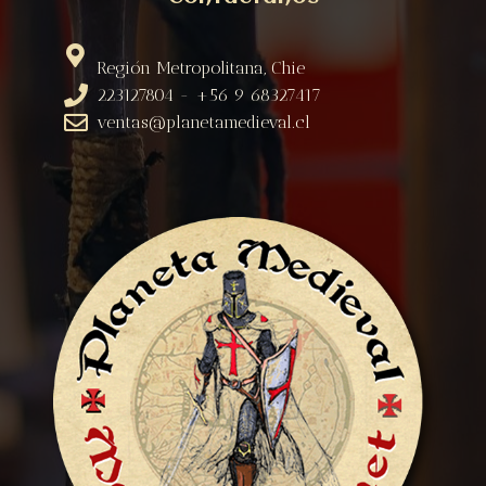
Región Metropolitana, Chie
223127804 - +56 9 68327417
ventas@planetamedieval.cl